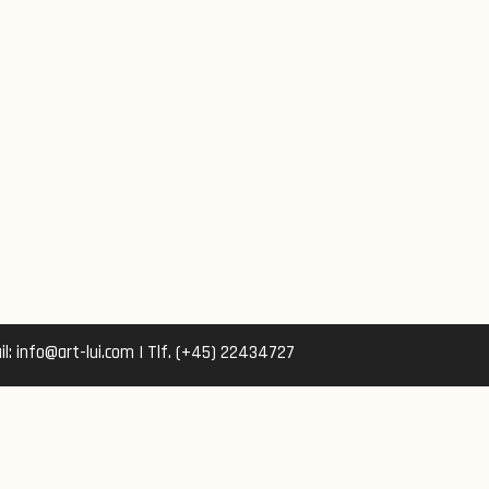
l: info@art-lui.com | Tlf. (+45) 22434727