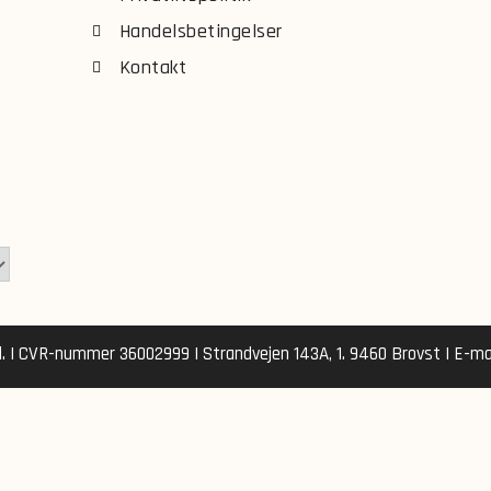
Handelsbetingelser
Kontakt
d. | CVR-nummer 36002999 | Strandvejen 143A, 1. 9460 Brovst | E-mai