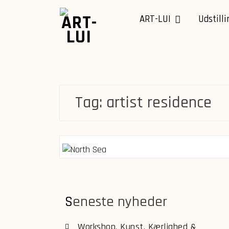
Skip
to
ART-LUI
Udstilli
content
Tag:
artist residence
Seneste nyheder
Workshop, Kunst, Kærlighed &