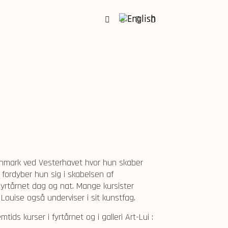
Facebook
Instagram
Youtube
Linkedin
Danmark ved Vesterhavet hvor hun skaber
 fordyber hun sig i skabelsen af
yrtårnet dag og nat. Mange kursister
Louise også underviser i sit kunstfag.
ids kurser i fyrtårnet og i galleri Art-Lui :