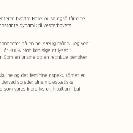
erer, hvorfra Helle louise også får dine
konstante dynamik til Vesterhavets
vi connecter på en hel særlig måde. Jeg ved
i år 2008. Man kan sige at lyset i
ncer. Som en prisme og en regnbue gengiver
kuline og det feminine aspekt. Tårnet er
om derved spreder sine majestætiske
 som vores indre lys og intuition." Lui