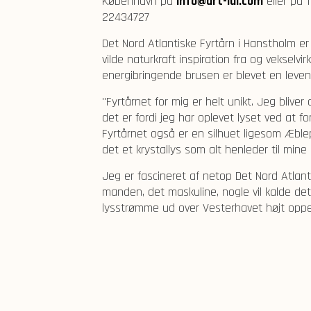
København på
info@art-lui.com
eller på 
22434727
Det Nord Atlantiske Fyrtårn i Hanstholm e
vilde naturkraft inspiration fra og veksel
energibringende brusen er blevet en levend
"Fyrtårnet for mig er helt unikt. Jeg blive
det er fordi jeg har oplevet lyset ved at 
Fyrtårnet også er en silhuet ligesom Æblep
det et krystallys som alt henleder til mine
Jeg er fascineret af netop Det Nord Atlan
manden, det maskuline, nogle vil kalde det
lysstrømme ud over Vesterhavet højt oppe f