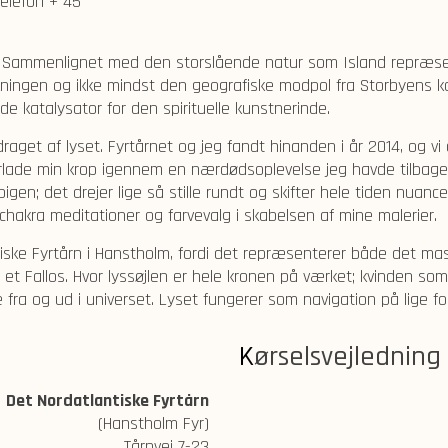
Telefon + 45
r Sammenlignet med den storslående natur som Island repræsent
virkningen og ikke mindst den geografiske modpol fra Storbyens 
e katalysator for den spirituelle kunstnerinde.
r draget af lyset. Fyrtårnet og jeg fandt hinanden i år 2014, og 
forlade min krop igennem en nærdødsoplevelse jeg havde tilbage 
igen; det drejer lige så stille rundt og skifter hele tiden nua
 chakra meditationer og farvevalg i skabelsen af mine malerier.
tiske Fyrtårn i Hanstholm, fordi det repræsenterer både det mas
 et Fallos. Hvor lyssøjlen er hele kronen på værket; kvinden s
ra og ud i universet. Lyset fungerer som navigation på lige fod
Kørselsvejledning
Det Nordatlantiske Fyrtårn
(Hanstholm Fyr)
Tårnvej 7-23