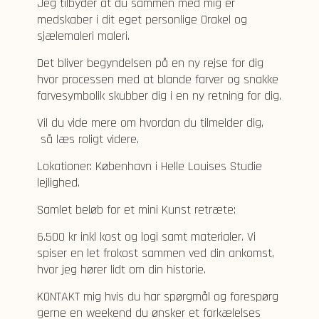
Jeg tilbyder at du sammen med mig er
medskaber i dit eget personlige Orakel og
sjælemaleri maleri.
Det bliver begyndelsen på en ny rejse for dig
hvor processen med at blande farver og snakke
farvesymbolik skubber dig i en ny retning for dig.
Vil du vide mere om hvordan du tilmelder dig,
så læs roligt videre.
Lokationer: København i Helle Louises Studie
lejlighed.
Samlet beløb for et mini Kunst retræte:
6.500 kr inkl kost og logi samt materialer. Vi
spiser en let frokost sammen ved din ankomst,
hvor jeg hører lidt om din historie.
KONTAKT mig hvis du har spørgmål og forespørg
gerne en weekend du ønsker et forkælelses