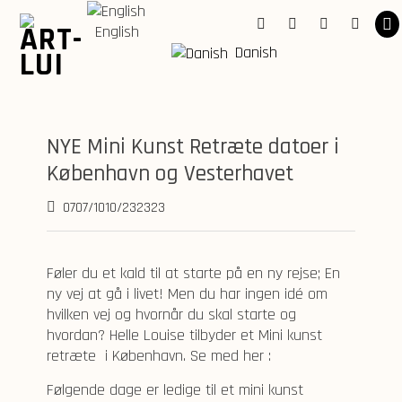
Skip
to
English
Facebook
Instagram
Youtube
Linkedi
content
Danish
NYE Mini Kunst Retræte datoer i
København og Vesterhavet
0707/1010/232323
Føler du et kald til at starte på en ny rejse; En
ny vej at gå i livet! Men du har ingen idé om
hvilken vej og hvornår du skal starte og
hvordan? Helle Louise tilbyder et Mini kunst
retræte i København. Se med her :
Følgende dage er ledige til et mini kunst