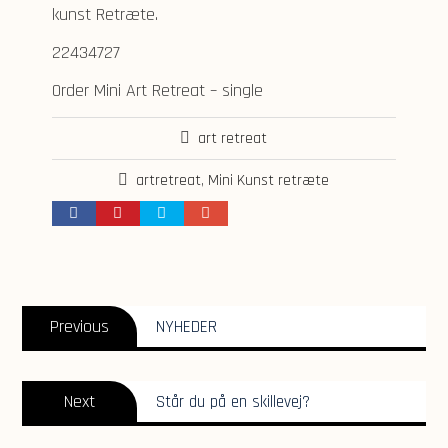
kunst Retræte.
22434727
Order Mini Art Retreat – single
art retreat
artretreat
,
Mini Kunst retræte
Indlægsnavigation
Previous
Previous
NYHEDER
post:
Next
Next
Står du på en skillevej?
post: