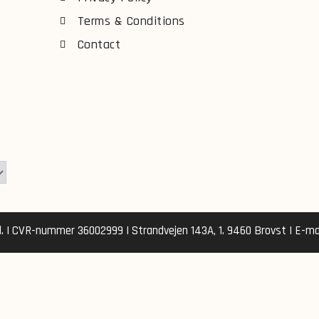
Terms & Conditions
Contact
d. | CVR-nummer 36002999 | Strandvejen 143A, 1. 9460 Brovst | E-mai