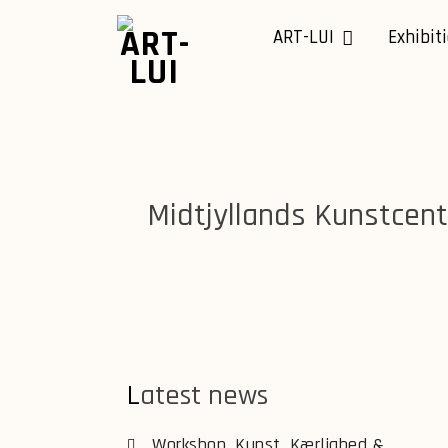
Skip
to
ART-LUI
Exhibit
content
Midtjyllands Kunstcent
Latest news
Workshop, Kunst, Kærlighed &