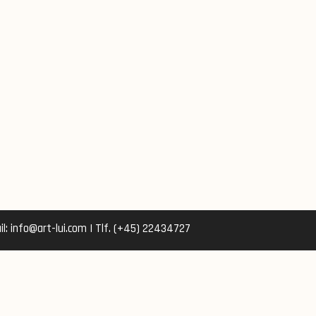
l: info@art-lui.com | Tlf. (+45) 22434727