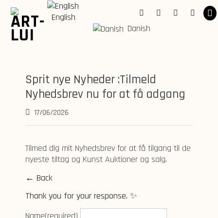
Skip
to
English
Facebook
Instagram
YouTube
Linkedi
content
Danish
Sprit nye Nyheder :Tilmeld
Nyhedsbrev nu for at få adgang
17/06/2026
Tilmed dig mit Nyhedsbrev for at få tilgang til de
nyeste tiltag og Kunst Auktioner og salg.
← Back
Thank you for your response. ✨
Name
(required)