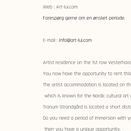
Web : Art-lui.com
Forespørg gerne om en ønsket periode
.
E-mail :
info@art-lui.com
Artist residence on the 1st row Vesterhavs 
You now have the opportunity to rent this
The artist accommodation is located on the
which is known for the Nordic cultural art
Tranum Strandgård is located a short dist
Do you need a period of immersion with yo
then you have a unique opportunity.