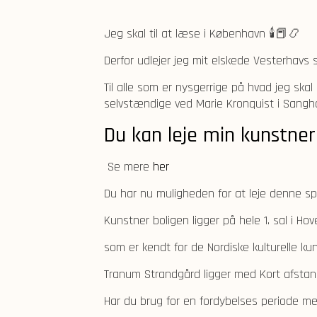
Jeg skal til at læse i København 🕯️📕📿
Derfor udlejer jeg mit elskede Vesterhavs s
Til alle som er nysgerrige på hvad jeg skal
selvstændige ved Marie Kronquist i Sangh
Du kan leje min kunstner 
Se mere
her
Du har nu muligheden for at leje denne s
Kunstner boligen ligger på hele 1. sal i H
som er kendt for de Nordiske kulturelle kun
Tranum Strandgård ligger med Kort afstand
Har du brug for en fordybelses periode me