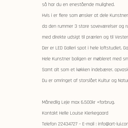
så har du en enestående mulighed.
Hvis i er flere som ønsker at dele Kunstner
da den rummer 3 store soveværelser og r
med direkte udsigt til prærien og til Veste
Der er LED Galleri spot i hele loftstudiet, Ga
Hele Kunstner boligen er møbleret med smar
Samt alt som et køkken indebærer, opvas
Du er omringet af storslået Kultur og Natur
Månedlig Leje max 6.500kr +forbrug.
Kontakt Helle Louise Kierkegaard
Telefon 22434727 – E-mail : info@art-lui.co