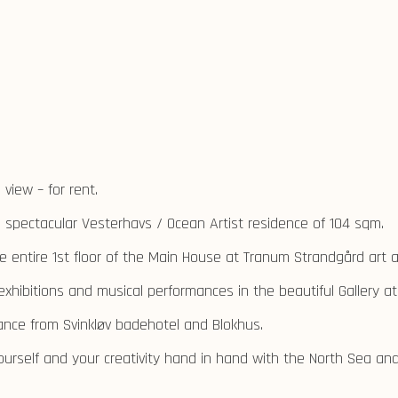
view – for rent.
 spectacular Vesterhavs / Ocean Artist residence of 104 sqm.
 entire 1st floor of the Main House at Tranum Strandgård art a
 exhibitions and musical performances in the beautiful Gallery a
ance from Svinkløv badehotel and Blokhus.
urself and your creativity hand in hand with the North Sea an