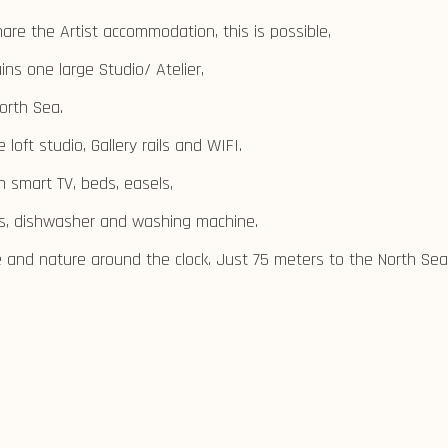
are the Artist accommodation, this is possible,
ns one large Studio/ Atelier,
North Sea.
loft studio, Gallery rails and WIFI.
h smart TV, beds, easels,
ils, dishwasher and washing machine.
 and nature around the clock. Just 75 meters to the North Sea