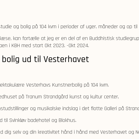
tudie og bolig på 104 kvm i perioder af uger, måneder og op til et
 læse, kan fortælle at jeg er en del af en Buddhistisk studiegrup
aen i KBH med start Okt 2023. -Okt 2024.
bolig ud til Vesterhavet
pektakulære Vesterhavs Kunstnerbolig på 104 kvm.
ovedhuset på Tranum Strandgård kunst og kultur center,
studstillinger og musikalske indslag i det flotte Galleri på Stra
 til Svinkløv badehotel og Blokhus.
d dig selv og din kreativitet hånd i hånd med Vesterhavet og 