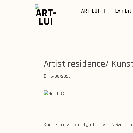
Skip
to
ART-LUI
Exhibit
content
Artist residence/ Kunstn
16/08/2023
Kunne du tænkte dig at bo ved 1. Række u