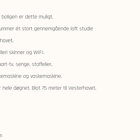
 boligen er dette muligt,
ummer ét stort gennemgående loft studie
rhavet.
lleri skinner og WIFI.
t-tv, senge, staffelier,
kemaskine og vaskemaskine.
 hele døgnet. Blot 75 meter til Vesterhavet.
m