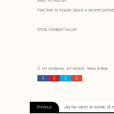
Web: Art-lui.com
Feel free to inquire about a desired period
Email: info@art-lui.com
Art residence
,
art retreat
,
News & Blog
Post
Previous
Previous
Jeg har været en kvinde så
navigation
post: