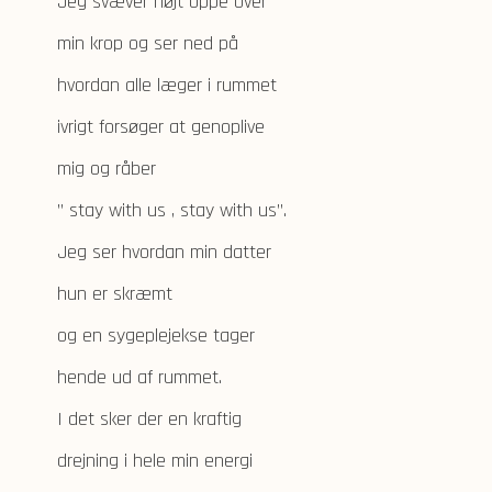
Jeg svæver højt oppe over
min krop og ser ned på
hvordan alle læger i rummet
ivrigt forsøger at genoplive
mig og råber
” stay with us , stay with us”.
Jeg ser hvordan min datter
hun er skræmt
og en sygeplejekse tager
hende ud af rummet.
I det sker der en kraftig
drejning i hele min energi