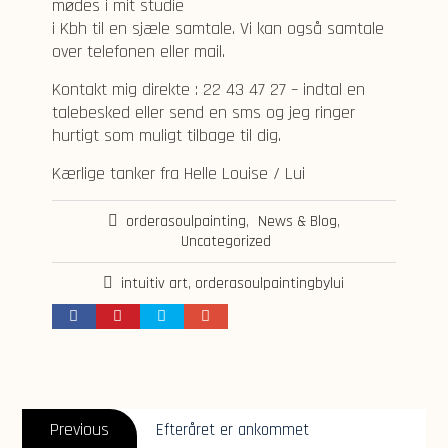
mødes i mit studie
i Kbh til en sjæle samtale. Vi kan også samtale
over telefonen eller mail.
Kontakt mig direkte : 22 43 47 27 – indtal en
talebesked eller send en sms og jeg ringer
hurtigt som muligt tilbage til dig.
Kærlige tanker fra Helle Louise / Lui
orderasoulpainting
,
News & Blog
,
Uncategorized
intuitiv art
,
orderasoulpaintingbylui
Post
Previous
navigation
Previous
Efteråret er ankommet
post: