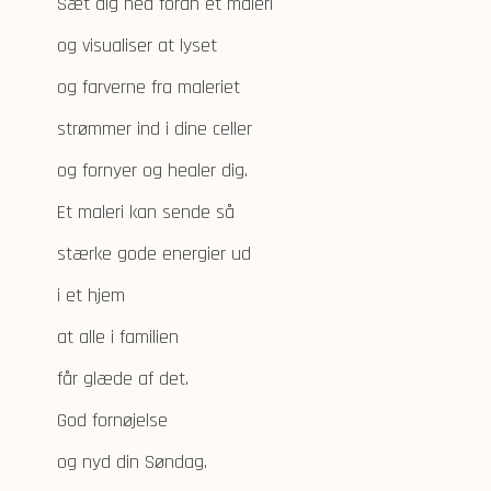
Sæt dig ned foran et maleri
og visualiser at lyset
og farverne fra maleriet
strømmer ind i dine celler
og fornyer og healer dig.
Et maleri kan sende så
stærke gode energier ud
i et hjem
at alle i familien
får glæde af det.
God fornøjelse
og nyd din Søndag.