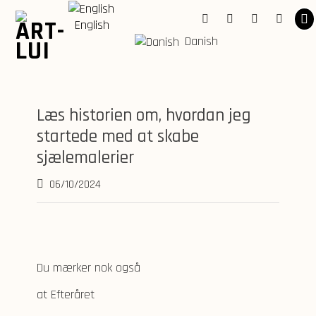
Skip
to
English
Facebook
Instagram
YouTube
Linkedi
content
Danish
Læs historien om, hvordan jeg
startede med at skabe
sjælemalerier
06/10/2024
Du mærker nok også
at Efteråret