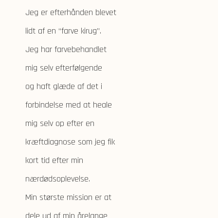
Jeg er efterhånden blevet
lidt af en “farve kirug”.
Jeg har farvebehandlet
mig selv efterfølgende
og haft glæde af det i
forbindelse med at heale
mig selv op efter en
kræftdiagnose som jeg fik
kort tid efter min
nærdødsoplevelse.
Min største mission er at
dele ud af min årelange