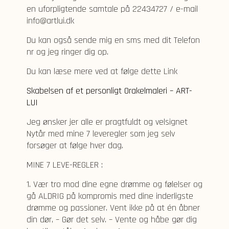
en uforpligtende samtale på 22434727 / e-mail
info@artlui.dk
Du kan også sende mig en sms med dit Telefon
nr og jeg ringer dig op.
Du kan læse mere ved at følge dette Link
Skabelsen af et personligt Orakelmaleri – ART-
LUI
Jeg ønsker jer alle er pragtfuldt og velsignet
Nytår med mine 7 leveregler som jeg selv
forsøger at følge hver dag.
MINE 7 LEVE-REGLER :
1. Vær tro mod dine egne drømme og følelser og
gå ALDRIG på kompromis med dine inderligste
drømme og passioner. Vent ikke på at én åbner
din dør, – Gør det selv. – Vente og håbe gør dig