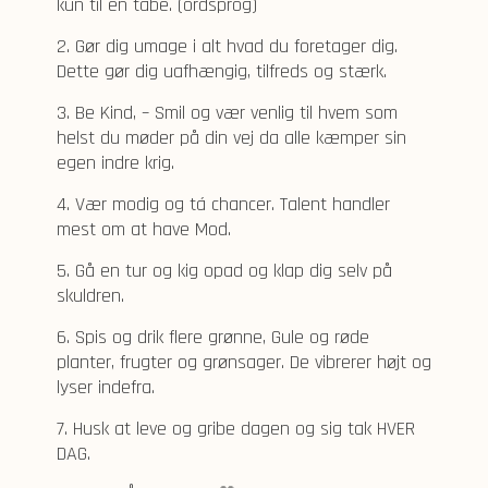
kun til en tåbe. (ordsprog)
2. Gør dig umage i alt hvad du foretager dig.
Dette gør dig uafhængig, tilfreds og stærk.
3. Be Kind, – Smil og vær venlig til hvem som
helst du møder på din vej da alle kæmper sin
egen indre krig.
4. Vær modig og tá chancer. Talent handler
mest om at have Mod.
5. Gå en tur og kig opad og klap dig selv på
skuldren.
6. Spis og drik flere grønne, Gule og røde
planter, frugter og grønsager. De vibrerer højt og
lyser indefra.
7. Husk at leve og gribe dagen og sig tak HVER
DAG.