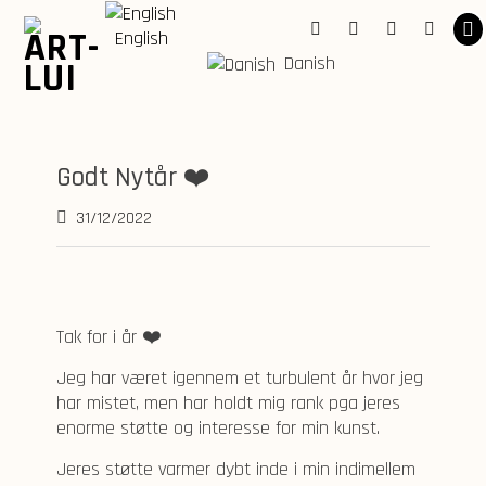
Skip
to
English
Facebook
Instagram
YouTube
Linkedi
content
Danish
Godt Nytår ❤️
31/12/2022
Tak for i år ❤️
Jeg har været igennem et turbulent år hvor jeg
har mistet, men har holdt mig rank pga jeres
enorme støtte og interesse for min kunst.
Jeres støtte varmer dybt inde i min indimellem