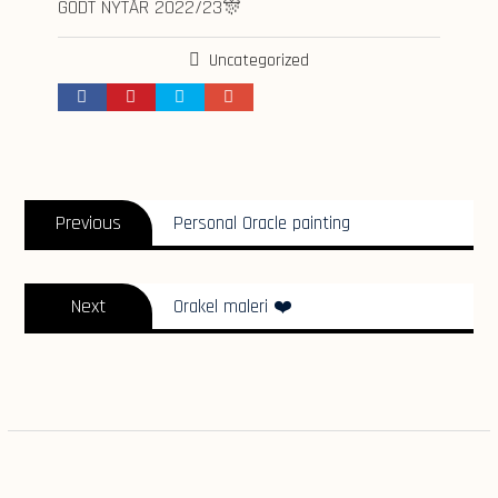
GODT NYTÅR 2022/23🎊
Uncategorized
Post
Previous
navigation
Previous
Personal Oracle painting
post:
Next
Next
Orakel maleri ❤️
post: