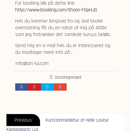
For booking klik på dette link:
http://www.booking.com/Share-FGpHJG
Hvis du kommer langsvej fra og skal booke
overnatning får du en rabat af mig på 400kr
som jeg fratrækker det samlede kursus beløb.
Send mig en e-mail hvis du er interesseret og
du modtager mere info på :
Info@art-lui.com
Uncategorized
Post
Previous
navigation
Previous
Kunstanmeldelse af Helle Louise
post:
Kierkegaard/ LUI