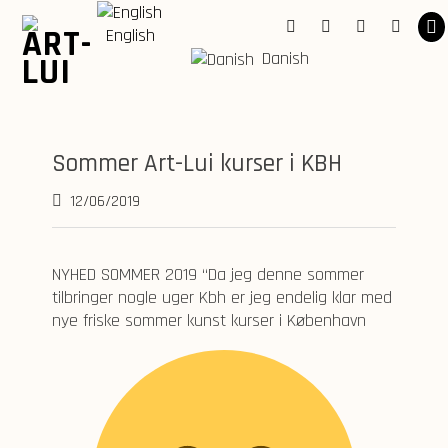
Skip
to
English
Facebook
Instagram
YouTube
Linkedi
content
Danish
Sommer Art-Lui kurser i KBH
12/06/2019
NYHED SOMMER 2019 “Da jeg denne sommer
tilbringer nogle uger Kbh er jeg endelig klar med
nye friske sommer kunst kurser i København